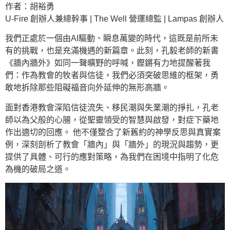
作者：胡裕勇
U-Fire 創辦人兼總幹事 | The Well 營運總監 | Lampas 創辦人
我們正處於一個由AI驅動、瞬息萬變的時代，這既是前所未
有的挑戰，也是充滿機遇的新篇章。此刻，孔毅老師的新書
《牆內牆外》如同一聲曠野的呼喊，鏗鏘有力地提醒著我
們：作為教會的牧者與信徒，我們必須突破思維的框架，勇
敢地拆除那些阻礙福音向外延伸的無形高牆。
面對香港教會深陷信徒流失、移民潮與失業潮的掙扎，孔老
師以為父般的心腸，從聖靈領受的智慧與啟發，對症下藥地
作出適切的回應。 他不僅整合了新舊約的神學反思與真實案
例，深刻剖析了教會「牆內」與「牆外」的現況與趨勢，更
提供了具體、可行的應對策略，為我們在困境中指明了化危
為機的破局之道。