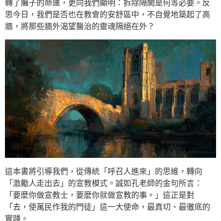
轉了癱子的命運，更向我們顯明：拆除隔閡是何等必要。反
思今日，我們是否也在教會的安舒區中，不自覺地築起了高
牆，將那些牆外渴望醫治的靈魂隔絕在外？
這本書將引導我們，從傳統「呼召人進來」的思維，轉向
「激勵人走出去」的宣教模式。誠如孔老師的金句所言：
「要麼你做宣教士，要麼你就做宣教的事。」這正是對
「去，使萬民作我的門徒」這一大使命，最真切、最徹底的
實踐。