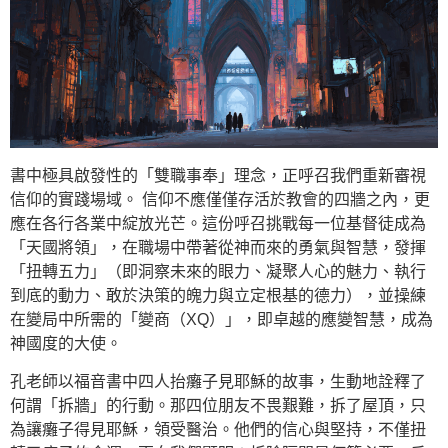
書中極具啟發性的「雙職事奉」理念，正呼召我們重新審視
信仰的實踐場域。 信仰不應僅僅存活於教會的四牆之內，更
應在各行各業中綻放光芒。這份呼召挑戰每一位基督徒成為
「天國將領」，在職場中帶著從神而來的勇氣與智慧，發揮
「扭轉五力」（即洞察未來的眼力、凝聚人心的魅力、執行
到底的動力、敢於決策的魄力與立定根基的德力），並操練
在變局中所需的「變商（XQ）」，即卓越的應變智慧，成為
神國度的大使。
孔老師以福音書中四人抬癱子見耶穌的故事，生動地詮釋了
何謂「拆牆」的行動。那四位朋友不畏艱難，拆了屋頂，只
為讓癱子得見耶穌，領受醫治。他們的信心與堅持，不僅扭