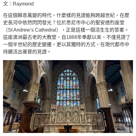
文：Raymond
在這個瞬息萬變的時代，什麼樣的見證能夠跨越世紀，在歷
史長河中依然閃閃發光？位於悉尼市中心的聖安德烈座堂
（St Andrew’s Cathedral），正是這樣一個活生生的答案。
這座澳洲最古老的大教堂，自1868年奉獻以來，不僅見證了
一個半世紀的歷史變遷，更以其獨特的方式，在現代都市中
持續活出基督的見證。