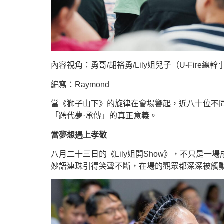
內容視角：勇哥/胡裕勇/Lily姐兒子（U-Fire總幹
編寫：Raymond
當《獅子山下》的旋律在會場響起，近八十位不
「跨代夢·承傳」的真正意義。
當夢想遇上孝敬
八月二十三日的《Lily姐開Show》，不只是
妙語連珠引得笑聲不斷，在場的觀眾都深深被觸