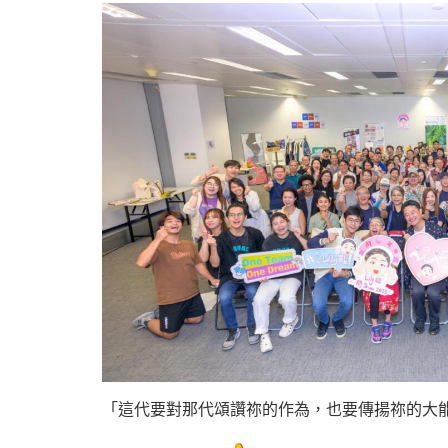
「這代要對那代頌讚祢的作為，也要傳揚祢的大能。