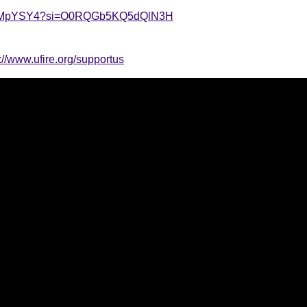
jmRgMpYSY4?si=O0RQGb5KQ5dQlN3H
://www.ufire.org/supportus